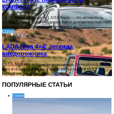
комфорт
LADA Priora: надежность LADA Priora — это автомобиль,
который славится своей надежностью и долговечностью.
Каждая деталь этой машины продумана до…
Статьи
18.04.2026
LADA Niva 4×4: легенда
внедорожника
LADA Niva 4×4: история возникновения Легендарный LADA
Niva 4×4 был разработан в конце 1970-х годов в СССР как
первый внедорожник…
ПОПУЛЯРНЫЕ СТАТЬИ
Статьи