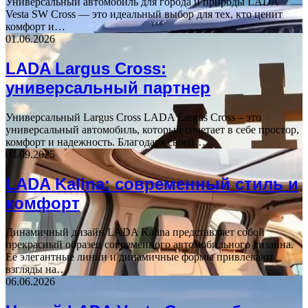
Универсальный автомобиль для города и природы LADA
Vesta SW Cross — это идеальный выбор для тех, кто ценит
комфорт и…
01.06.2026
LADA Largus Cross:
универсальный партнер
Универсальный Largus Cross LADA Largus Cross – это
универсальный автомобиль, который сочетает в себе простор,
комфорт и надежность. Благодаря своей…
04.09.2025
LADA Kalina: современный стиль и
комфорт
Динамичный дизайн LADA Kalina представляет собой
прекрасный образец современного автомобильного дизайна.
Ее элегантные линии и динамичные формы привлекают
взгляды на…
06.06.2026