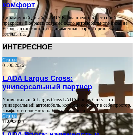
комфорт
Динамичный дизайн LADA Kalina представляет собой
прекрасный образец современного автомобильного дизайна.
Ее элегантные линии и динамичные формы привлекают
взгляды на…
ИНТЕРЕСНОЕ
Статьи
01.06.2026
LADA Largus Cross:
универсальный партнер
Универсальный Largus Cross LADA Largus Cross – это
универсальный автомобиль, который сочетает в себе простор,
комфорт и надежность. Благодаря своей…
Статьи
11.09.2025
LADA Priora: надежность и