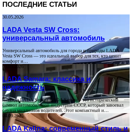
ПОСЛЕДНИЕ СТАТЬИ
30.05.2026
LADA Vesta SW Cross:
универсальный автомобиль
Универсальный автомобиль для города и природы LADA
Vesta SW Cross — это идеальный выбор для тех, кто ценит
комфорт и…
05.03.2026
LADA Samara: классика и
надежность
Легенда LADA Samara LADA Samara – это исторический
символ автомобильной индустрии СССР, который завоевал
сердца миллионов водителей. Этот компактный и…
04.09.2025
LADA Kalina: современный стиль и